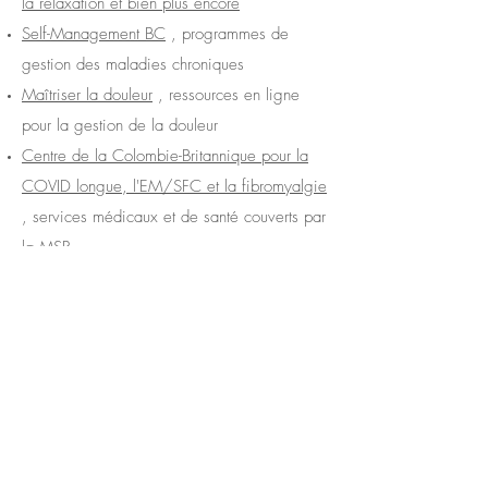
la relaxation et bien plus encore
Self-Management BC
, programmes de
gestion des maladies chroniques
Maîtriser la douleur
, ressources en ligne
pour la gestion de la douleur
Centre de la Colombie-Britannique pour la
COVID longue, l'EM/SFC et la fibromyalgie
, services médicaux et de santé couverts par
la MSP
What's Up
, une application utilisant les
thérapies cognitivo-comportementales et
d'acceptation et d'engagement pour vous
aider à gérer les changements d'humeur.
Babylon
par Telus Santé, application pour les
consultations médicales virtuelles