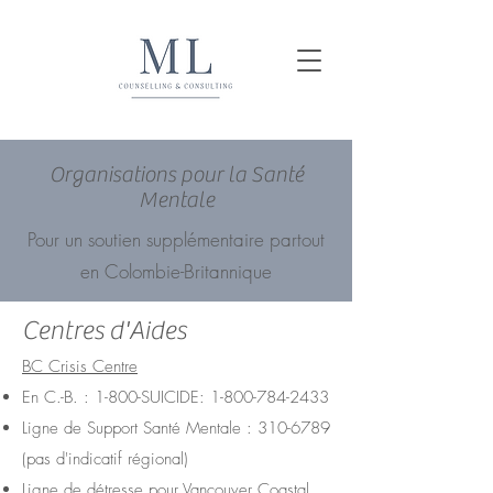
Organisations pour la Santé
Mentale
Pour un soutien supplémentaire partout
en Colombie-Britannique
Centres d'Aides
BC Crisis Centre
En C.-B. : 1-800-SUICIDE:
1-800-784-2433
Ligne de Support Santé Mentale :
310-6789
(pas d'indicatif régional)
Ligne de détresse pour Vancouver Coastal