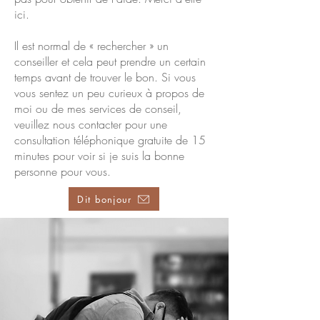
ici.
Il est normal de « rechercher » un
conseiller et cela peut prendre un certain
temps avant de trouver le bon. Si vous
vous sentez un peu curieux à propos de
moi ou de mes services de conseil,
veuillez nous contacter pour une
consultation téléphonique gratuite de 15
minutes pour voir si je suis la bonne
personne pour vous.
Dit bonjour