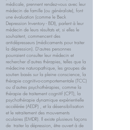
médicale, prennent rendez-vous avec leur
médecin de famille (ou généraliste), font
une évaluation (comme le Beck
Depression Inventory - BDI), parlent à leur
médecin de leurs résultats et, si elles le
souhaitent, commencent des
antidépresseurs (médicaments pour traiter
la dépression). D'autres personnes
pourraient consulter leur médecin et
rechercher d'autres thérapies, telles que la
médecine naturopathique, les groupes de
soutien basés sur la pleine conscience, la
thérapie cognitivo-comportementale (TCC)
ou d'autres psychothérapies, comme la
thérapie de traitement cognitif (CPT), la
psychothérapie dynamique expérientielle
accélérée (AEDP) , et la désensibilisation
et le retraitement des mouvements
oculaires (EMDR). Il existe plusieurs façons
de traiter la dépression, être ouvert à de