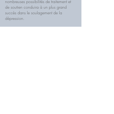
nombreuses possibilités de traitement et
de soutien conduira à un plus grand
succès dans le soulagement de la
dépression.
Quelle forme de thérapie est la
plus efficace pour la dépression
majeure ?
Historiquement, les thérapies cognitivo-
comportementales (telles que CBT, CT,
CPT) ont été popularisées pour traiter la
dépression majeure, la dépression et
d'autres problèmes de santé mentale. Au
cours des dernières décennies, de
nombreuses autres thérapies réputées et
fondées sur des preuves sont devenues
assez efficaces et efficaces pour traiter la
dépression et d'autres problèmes de santé
mentale. Par exemple, certaines des