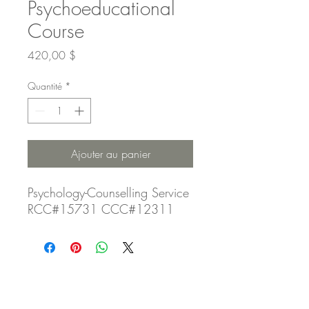
Psychoeducational
Course
Prix
420,00 $
Quantité
*
Ajouter au panier
Psychology-Counselling Service
RCC#15731 CCC#12311
Rejoignez nos membres et recevez nos
outils thérapeutiques préférés, des
méditations guidées, des ressources