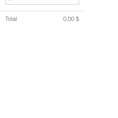
Total
0,00 $
Passer la commande
Partager cet événement
Rejoignez nos membres et recevez nos
outils thérapeutiques préférés, des
méditations guidées, des ressources
communautaires et des informations sur les
événements à venir.